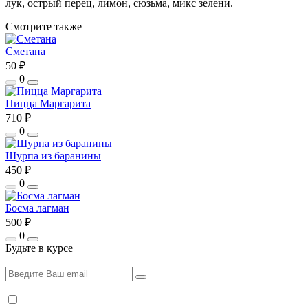
лук, острый перец, лимон, сюзьма, микс зелени.
Смотрите также
Сметана
50 ₽
0
Пицца Маргарита
710 ₽
0
Шурпа из баранины
450 ₽
0
Босма лагман
500 ₽
0
Будьте в курсе
Следите за новостями и акциями, и получайте комплименты от шефа!
Я согласен (-на) на
обработку персональных данных