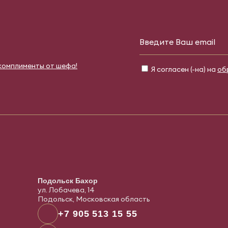
Е
 комплименты от шефа!
Я согласен (-на) на
об
Подольск Бахор
ул. Лобачева, 14
Подольск, Московская область
+7 905 513 15 55