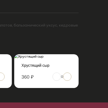
алатов, бальзамический уксус, кедровые
Хрустящий сыр
360 ₽
0