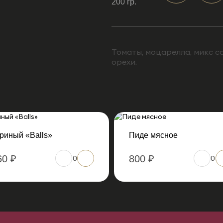
200 гр.
Томаты, моцарелла, микс с
орехи.
риный «Balls»
Пиде мясное
60 ₽
800 ₽
0
0