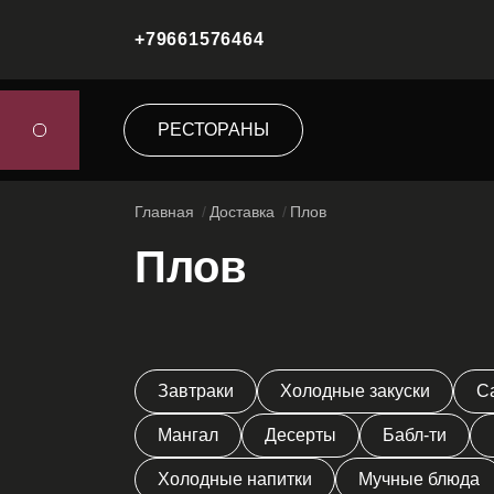
+79661576464
РЕСТОРАНЫ
Главная
Доставка
Плов
Плов
Завтраки
Холодные закуски
С
Мангал
Десерты
Бабл-ти
Холодные напитки
Мучные блюда