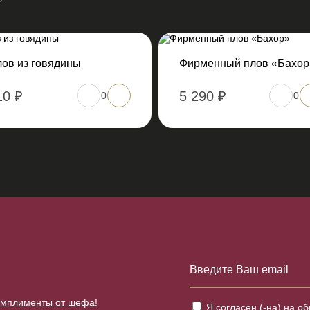
ов из говядины
Фирменный плов «Бахор
10 ₽
5 290 ₽
0
0
Е
комплименты от шефа!
Я согласен (-на) на
об