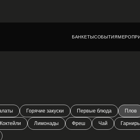
БАНКЕТЫ
СОБЫТИЯ
МЕРОПР
алаты
Горячие закуски
Первые блюда
Плов
Коктейли
Лимонады
Фреш
Чай
Гарнир