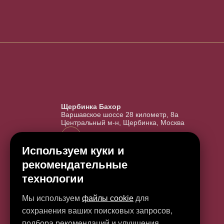
Щербинка Бахор
Варшавское шоссе 28 километр, 8а
Центральный м-н, Щербинка, Москва
+7 966 157 64 64
Используем куки и
bahorsherbinka@yandex.ru
рекомендательные
WhatsApp
Telegram
технологии
Мы используем
файлы cookie
для
сохранения ваших поисковых запросов,
подбора рекомендаций и улучшения